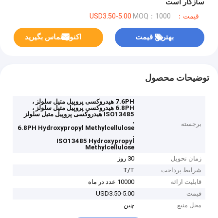
سازگار است
قیمت：USD3.50-5.00
MOQ：1000
بهترین قیمت
اکنون تماس بگیرید
توضیحات محصول
7.6PH هیدروکسی پروپیل متیل سلولز ،
6.8PH هیدروکسی پروپیل متیل سلولز ،
ISO13485 هیدروکسی پروپیل متیل سلولز
,
برجسته
6.8PH Hydroxypropyl Methylcellulose
,
ISO13485 Hydroxypropyl
Methylcellulose
زمان تحویل
30 روز
شرایط پرداخت
T/T
قابلیت ارائه
10000 عدد در ماه
قیمت
USD3.50-5.00
محل منبع
چین