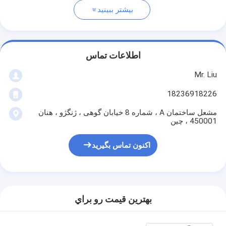
بیشتر ببینید
اطلاعات تماس
Mr. Liu
18236918226
مشعل ساختمان A ، شماره 8 خیابان گوهی ، ژنگژو ، هنان
450001 ، چین
اکنون تماس بگیرید
بهترين قيمت رو براي