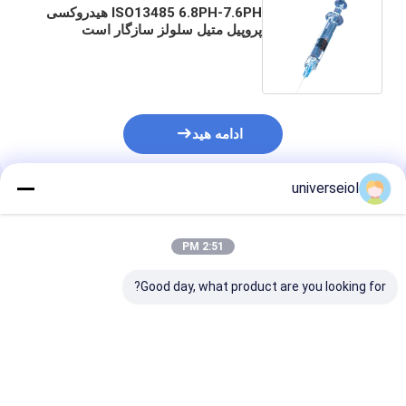
ISO13485 6.8PH-7.6PH هیدروکسی
پروپیل متیل سلولز سازگار است
ادامه هید
universeiol
محصولات توصیه شده
2:51 PM
Good day, what product are you looking for?
دستگاه های انسجام
مشخصات دستگاه های
1.0 میلی لیتر د
چشم با مشخصات 1.0
viscoelastic چشم
های ویسکولاست