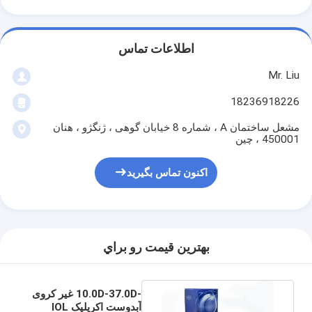
اطلاعات تماس
Mr. Liu
18236918226
مشعل ساختمان A ، شماره 8 خیابان گوهی ، ژنگژو ، هنان
450001 ، چین
اکنون تماس بگیرید
بهترين قيمت رو براي
-10.0D-37.0D غیر کروی
آبدوست اکریلیک IOL