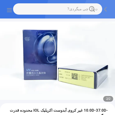
2
/
2
-10.0D-37.0D غیر کروی آبدوست اکریلیک IOL محدوده قدرت