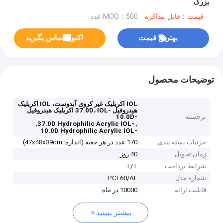
بزرگ
قیمت：قابل مذاکره
MOQ：500 عدد
بهترین قیمت
اکنون تماس بگیرید
توضیحات محصول
IOL اکریلیک غیر کروی آبدوست، IOL اکریلیک
هیدروفیل -37.0D، IOL اکریلیک هیدروفیل
برجسته
-10.0D
,
,
-37.0D Hydrophilic Acrylic IOL
-10.0D Hydrophilic Acrylic IOL
جزئیات بسته بندی
170 عدد در هر جعبه (اندازه: 47x48x39cm)
زمان تحویل
40 روز
شرایط پرداخت
T/T
شماره مدل
PCF60/AL
قابلیت ارائه
10000 در ماه
بیشتر ببینید