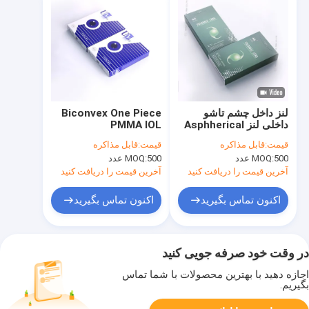
لنز داخل چشم تاشو
Biconvex One Piece
داخلی لنز Asphherical
PMMA IOL
Polymethyl
Hydrophilic Acrylic
قیمت:
قابل مذاکره
قیمت:
قابل مذاکره
Methacrylate
IOL
500 عدد
MOQ:
500 عدد
MOQ:
Posterior Chamber
IOL
آخرین قیمت را دریافت کنید
آخرین قیمت را دریافت کنید
اکنون تماس بگیرید
اکنون تماس بگیرید
در وقت خود صرفه جویی کنید
اجازه دهید با بهترین محصولات با شما تماس
بگیریم.