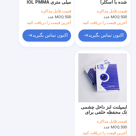
شده با اسکلرا
میلی متری IOL PMMA
لنز داخل چشمی اتاق خلفی
برای نزدیک بینی
قیمت:
قابل مذاکره
قیمت:
قابل مذاکره
500 عدد
MOQ:
لنز مونوفوکال داخل چشم
500 عدد
MOQ:
آخرین قیمت را دریافت کنید
آخرین قیمت را دریافت کنید
لنز تاشو داخل چشم
اکنون تماس بگیرید
اکنون تماس بگیرید
لنز داخل چشم آب مروارید
دستگاههای چشمی ویسکوالاستیک
انژکتور لنز داخل چشمی
سوزن های بخیه چشم
ایمپلنت زهکشی گلوکوم
ایمپلنت لنز داخل چشمی
لنز درون‌چشمی چندکانونی
تک محفظه خلفی برای
اصلاح بینایی
قیمت:
قابل مذاکره
IOL های هیدروفوب
500 عدد
MOQ:
آخرین قیمت را دریافت کنید