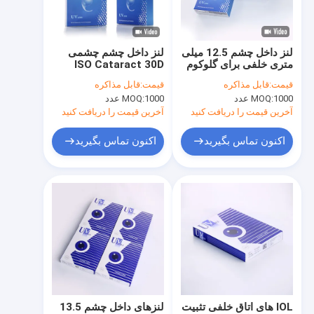
تور کارخانه
کنترل کیفیت
لنز داخل چشم 12.5 میلی
لنز داخل چشم چشمی
متری خلفی برای گلوکوم
ISO Cataract 30D
با ما تماس بگیرید
قیمت:
قابل مذاکره
قیمت:
قابل مذاکره
1000 عدد
MOQ:
1000 عدد
MOQ:
درخواست نقل قول
آخرین قیمت را دریافت کنید
آخرین قیمت را دریافت کنید
اکنون تماس بگیرید
اکنون تماس بگیرید
لنز داخل چشم IOL
لنز داخل چشمی از قبل بارگذاری شده
لنز PMMA داخل چشم
لنز داخل چشم آب دوست
دستگاههای ویسکوالاستیک چشم
IOL های اتاق خلفی تثبیت
لنزهای داخل چشم 13.5